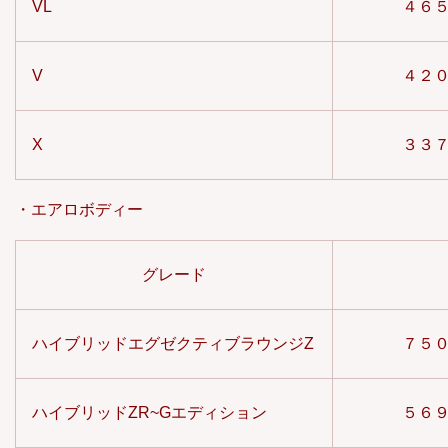
VL
４６
V
４２
X
３３
・エアロボディー
グレード
ハイブリッドエグゼクティブラウンジZ
７５
ハイブリッドZR~Gエディション
５６