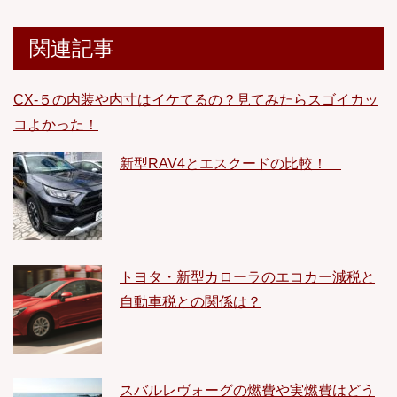
関連記事
CX-５の内装や内寸はイケてるの？見てみたらスゴイカッ
コよかった！
新型RAV4とエスクードの比較！
トヨタ・新型カローラのエコカー減税と
自動車税との関係は？
スバルレヴォーグの燃費や実燃費はどう