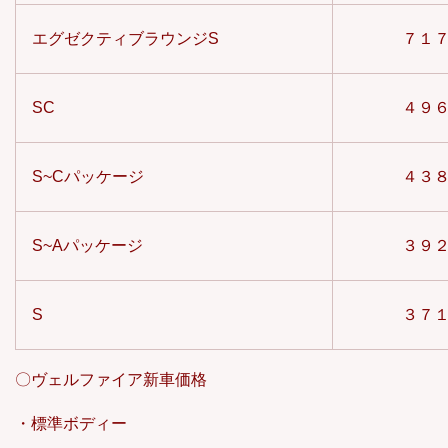
エグゼクティブラウンジS
７１
SC
４９
S~Cパッケージ
４３
S~Aパッケージ
３９
S
３７
〇ヴェルファイア新車価格
・標準ボディー