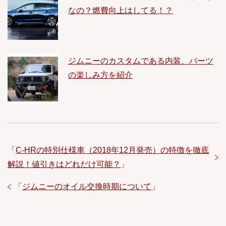
なの？燃費向上はしてる！？
ジムニーのカスタムである内装、パーツ
の楽しみ方を紹介
「
C-HRの特別仕様車（2018年12月発売）の特徴を徹底
解説！値引きはどれだけ可能？
」
「
ジムニーのオイル交換時期について
」