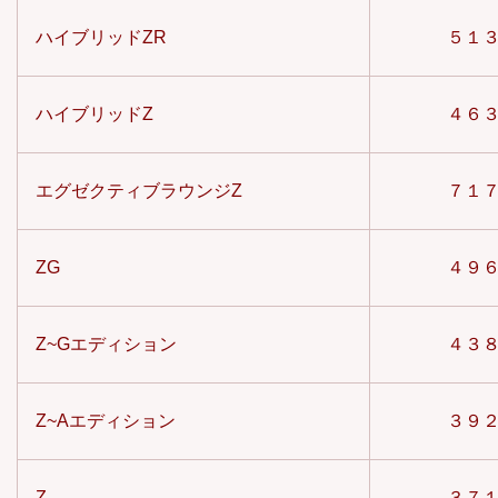
ハイブリッドZR
５１
ハイブリッドZ
４６
エグゼクティブラウンジZ
７１
ZG
４９
Z~Gエディション
４３
Z~Aエディション
３９
Z
３７