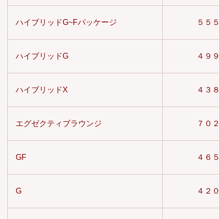
ハイブリッドG~Fパッケージ
５５
ハイブリッドG
４９
ハイブリッドX
４３
エグゼクティブラウンジ
７０
GF
４６
G
４２